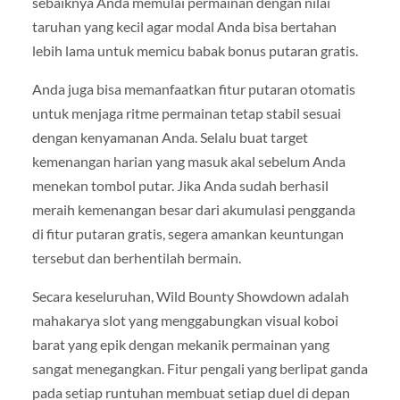
sebaiknya Anda memulai permainan dengan nilai
taruhan yang kecil agar modal Anda bisa bertahan
lebih lama untuk memicu babak bonus putaran gratis.
Anda juga bisa memanfaatkan fitur putaran otomatis
untuk menjaga ritme permainan tetap stabil sesuai
dengan kenyamanan Anda. Selalu buat target
kemenangan harian yang masuk akal sebelum Anda
menekan tombol putar. Jika Anda sudah berhasil
meraih kemenangan besar dari akumulasi pengganda
di fitur putaran gratis, segera amankan keuntungan
tersebut dan berhentilah bermain.
Secara keseluruhan, Wild Bounty Showdown adalah
mahakarya slot yang menggabungkan visual koboi
barat yang epik dengan mekanik permainan yang
sangat menegangkan. Fitur pengali yang berlipat ganda
pada setiap runtuhan membuat setiap duel di depan