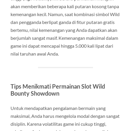
akan memberikan beberapa kali putaran kosong tanpa
kemenangan kecil. Namun, saat kombinasi simbol Wild
dan pengganda berlipat ganda di fitur putaran gratis
bertemu, nilai kemenangan yang Anda dapatkan akan
berjumlah sangat masif. Kemenangan maksimal dalam
game ini dapat mencapai hingga 5.000 kali lipat dari
nilai taruhan awal Anda.
Tips Menikmati Permainan Slot Wild
Bounty Showdown
Untuk mendapatkan pengalaman bermain yang
maksimal, Anda harus mengelola modal dengan sangat
disiplin. Karena volatilitas game ini cukup tinggi,