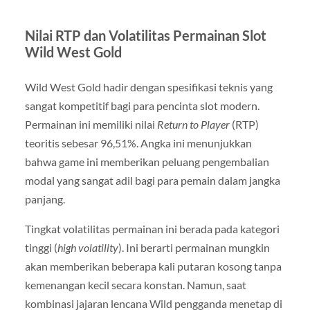
Nilai RTP dan Volatilitas Permainan Slot
Wild West Gold
Wild West Gold hadir dengan spesifikasi teknis yang
sangat kompetitif bagi para pencinta slot modern.
Permainan ini memiliki nilai
Return to Player
(RTP)
teoritis sebesar 96,51%. Angka ini menunjukkan
bahwa game ini memberikan peluang pengembalian
modal yang sangat adil bagi para pemain dalam jangka
panjang.
Tingkat volatilitas permainan ini berada pada kategori
tinggi (
high volatility
). Ini berarti permainan mungkin
akan memberikan beberapa kali putaran kosong tanpa
kemenangan kecil secara konstan. Namun, saat
kombinasi jajaran lencana Wild pengganda menetap di