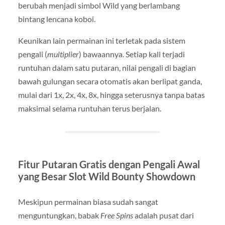
berubah menjadi simbol Wild yang berlambang
bintang lencana koboi.
Keunikan lain permainan ini terletak pada sistem
pengali (
multiplier
) bawaannya. Setiap kali terjadi
runtuhan dalam satu putaran, nilai pengali di bagian
bawah gulungan secara otomatis akan berlipat ganda,
mulai dari 1x, 2x, 4x, 8x, hingga seterusnya tanpa batas
maksimal selama runtuhan terus berjalan.
Fitur Putaran Gratis dengan Pengali Awal
yang Besar Slot Wild Bounty Showdown
Meskipun permainan biasa sudah sangat
menguntungkan, babak
Free Spins
adalah pusat dari