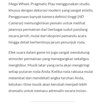
Mega Wheel. Pragmatic Play menggunakan studio
khusus dengan dekorasi modern yang sangat estetis.
Penggunaan banyak kamera definisi tinggi (
HD
Cameras
) memungkinkan pemain untuk melihat
jalannya permainan dari berbagai sudut pandang
secara jernih, mulai dari ekspresi pemandu acara
hingga detail berhentinya jarum penunjuk roda.
Efek suara dalam game ini juga sangat mendukung
atmosfer permainan yang menegangkan sekaligus
menghibur. Musik latar yang ceria akan mengiringi
setiap putaran roda Anda. Ketika roda raksasa mulai
melambat dan mendekati angka taruhan Anda,
ketukan ritme musik akan berubah menjadi lebih
dramatis untuk memacu adrenalin secara instan.