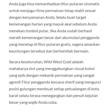
Anda juga bisa memanfaatkan fitur putaran otomatis
untuk menjaga ritme permainan tetap stabil sesuai
dengan kenyamanan Anda. Selalu buat target
kemenangan harian yang masuk akal sebelum Anda
menekan tombol putar. Jika Anda sudah berhasil
meraih kemenangan besar dari akumulasi pengganda
yang menetap di fitur putaran gratis, segera amankan
keuntungan tersebut dan berhentilah bermain.
Secara keseluruhan, Wild West Gold adalah
mahakarya slot yang menggabungkan visual koboi
yang epik dengan mekanik permainan yang sangat
agresif. Fitur pengganda lencana sherif yang mengunci
posisi gulungan membuat setiap petualangan di kota
barat selalu terasa menegangkan dan penuh kejutan
besar yang wajib Anda coba.