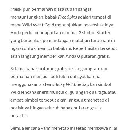
Meskipun permainan biasa sudah sangat
menguntungkan, babak
Free Spins
adalah tempat di
mana Wild West Gold menunjukkan potensi aslinya.
Anda perlu mendapatkan minimal 3 simbol Scatter
yang berbentuk pemandangan matahari terbenam di
ngarai untuk memicu babak ini. Keberhasilan tersebut
akan langsung memberikan Anda 8 putaran gratis.
Selama babak putaran gratis berlangsung, aturan
permainan menjadi jauh lebih dahsyat karena
menggunakan sistem
Sticky Wild
. Setiap kali simbol
Wild lencana sherif muncul di gulungan dua, tiga, atau
empat, simbol tersebut akan langsung menetap di
posisinya hingga seluruh babak putaran gratis
berakhir.
Semua lencana yang menetap ini tetap membawa nilai