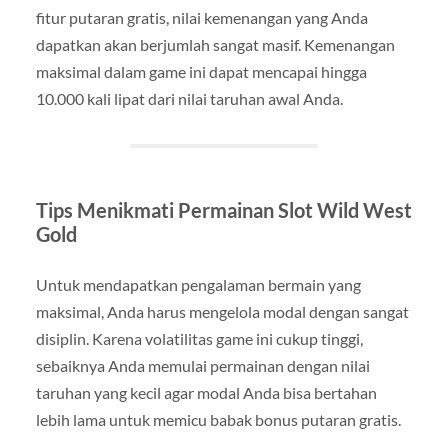
fitur putaran gratis, nilai kemenangan yang Anda
dapatkan akan berjumlah sangat masif. Kemenangan
maksimal dalam game ini dapat mencapai hingga
10.000 kali lipat dari nilai taruhan awal Anda.
Tips Menikmati Permainan Slot Wild West
Gold
Untuk mendapatkan pengalaman bermain yang
maksimal, Anda harus mengelola modal dengan sangat
disiplin. Karena volatilitas game ini cukup tinggi,
sebaiknya Anda memulai permainan dengan nilai
taruhan yang kecil agar modal Anda bisa bertahan
lebih lama untuk memicu babak bonus putaran gratis.