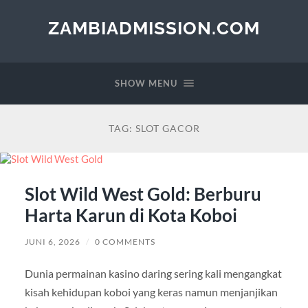
ZAMBIADMISSION.COM
SHOW MENU
TAG:
SLOT GACOR
Slot Wild West Gold: Berburu
Harta Karun di Kota Koboi
JUNI 6, 2026
/
0 COMMENTS
Dunia permainan kasino daring sering kali mengangkat
kisah kehidupan koboi yang keras namun menjanjikan