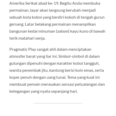
Amerika Serikat abad ke-19. Begitu Anda membuka
permainan, layar akan langsung berubah menjadi
sebuah kota koboi yang berdiri kokoh di tengah gurun
gersang. Latar belakang permainan menampilkan
bangunan kedai minuman (
saloon
) kayu kuno di bawah
terik matahari senja.
Pragmatic Play sangat ahli dalam menciptakan
atmosfer barat yang liar ini. Simbol-simbol di dalam
gulungan dipenuhi dengan karakter koboi tangguh,
wanita penembak jitu, kantong berisi koin emas, serta
koper penuh dengan uang tunai. Tema yang kuat ini
membuat pemain merasakan sensasi petualangan dan
ketegangan yang nyata sepanjang hari.